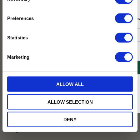
Selection
Prenumerera på vårt nyhetsbrev
Preferences
Få 10% rabatt på ditt första köp på nätet och ta del av erbjudanden året o
Statistics
Jag samtycker till Tehuset Javas villkor.
Läs mer
Marketing
REGISTRERA
* Rabatten gäller endast online på Tehusetjava.se. Rabatten fungerar endast på
ALLOW ALL
ordinarie priser och kan ej kombineras med andra erbjudanden.
39
KR
ALLOW SELECTION
BEVAKA
DENY
Lägg till i favoriter