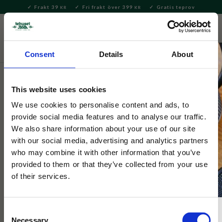
Frakt 39
Fri frakt över 399
Gratis teprov
KR
KR
Meny
FAVORITE
KUNDV
close
Consent
Details
About
Bryggning & Tillbehör
Brygga te
Tekannor & Tehuvor
Tekannor
This website uses cookies
Gjutjärnstekanna Jin Jin
We use cookies to personalise content and ads, to
provide social media features and to analyse our traffic.
We also share information about your use of our site
Vit gjutjärnskanna i mönster och guldiga detaljer. Rymmer 0,7 l,
with our social media, advertising and analytics partners
tesil ingår.
who may combine it with other information that you’ve
provided to them or that they’ve collected from your use
of their services.
Consent
Necessary