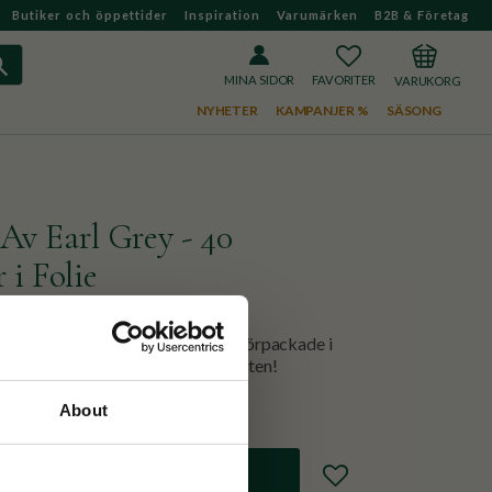
Butiker och öppettider
Inspiration
Varumärken
B2B & Företag
FAVORITER
KUNDVAGN
MINA SIDOR
NYHETER
KAMPANJER %
SÄSONG
 Av Earl Grey - 40
 i Folie
t populära Earl Grey blandningar förpackade i
ar. Perfekt för Earl Grey fantasten!
About
Lägg till i favoriter