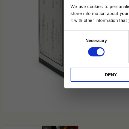
We use cookies to personalis
share information about your
it with other information tha
Jag samtycker till Tehuset Javas vil
Consent
REGI
Necessary
Selection
* Rabatten gäller endast online på Te
på ordinarie priser och kan ej kombi
DENY