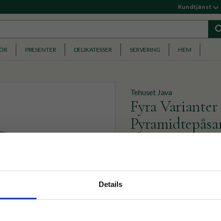
Kundtjänst
HÖR
PRESENTER
DELIKATESSER
SERVERING
HEM
Tehuset Java
Fyra Varianter
Pyramidtepåsar
Fyra varianter av våra mes
komposterbara pyramidtepås
nyhetsbrev
229
Details
KR
p på nätet och ta del av