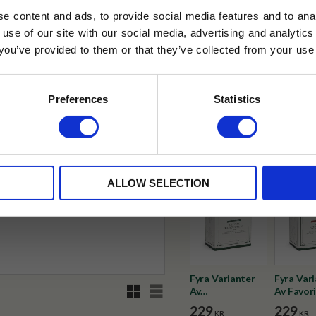
e content and ads, to provide social media features and to anal
 use of our site with our social media, advertising and analyt
t you’ve provided to them or that they’ve collected from your use 
✓ Fri frakt över 399 kr
lkor.
Läs mer
✓ Betala direkt eller inom 
STRERA
Preferences
Statistics
✓ Gratis teprov i varje best
husetjava.se. Rabatten fungerar endast
neras med andra erbjudanden.
Visa alla produkter från Tehus
ALLOW SELECTION
Fyra Varianter
Fyra Var
Rutnätsvy
Listvy
Av
Av Favori
Lundablandning -
pyramidt
229
229
KR
KR