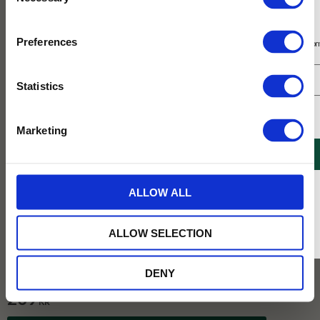
Selection
NYHET
Prenumerera på vårt nyhetsbrev
Preferences
Få 10% rabatt på ditt första köp på nätet och ta del av erbjudanden året o
Statistics
Jag samtycker till Tehuset Javas villkor.
Läs mer
Marketing
REGISTRERA
* Rabatten gäller endast online på Tehusetjava.se. Rabatten fungerar endast på
ALLOW ALL
ordinarie priser och kan ej kombineras med andra erbjudanden.
ALLOW SELECTION
DENY
239
KR