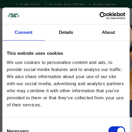
Frakt 39
Fri frakt över 399
Gratis teprov
KR
KR
Meny
FAVORITE
KUNDV
close
Consent
Details
About
Hem & Inredningsdetaljer
Bad & Skönhet
Tvålar &
Tvålkoppar
This website uses cookies
Selected by Tehuset Java
We use cookies to personalise content and ads, to
Flytande Marseille Tvål 500ml
provide social media features and to analyse our traffic.
We also share information about your use of our site
Energising Lavender
with our social media, advertising and analytics partners
who may combine it with other information that you’ve
provided to them or that they’ve collected from your use
Flytande Marseilletvål med försiktig doft av lavendel. Berikad
på kokosolja och arganolja. Innehåller naturligt glycerin för att
of their services.
ge din hud komfort.
Consent
Necessary