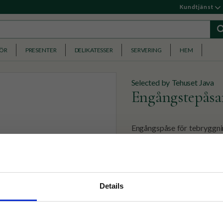
Kundtjänst
HÖR
PRESENTER
DELIKATESSER
SERVERING
HEM
Selected by Tehuset Java
Engångstepåsa
Engångspåse för tebryggni
129
KR
nyhetsbrev
Details
p på nätet och ta del av
✓ Fri frakt över 399 kr