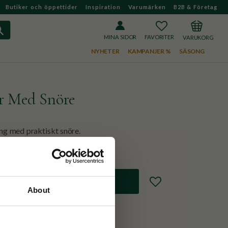
Butiker och öppettider
Inspiration
Varumärken
B2B & Företag
FAVORITER
KUNDVAGN
MINA SIDOR
NYHETER
KAMPANJER %
SÄSONG
r Med Snöre
ng med praktiskt snöre.
Lägg till i favoriter
About