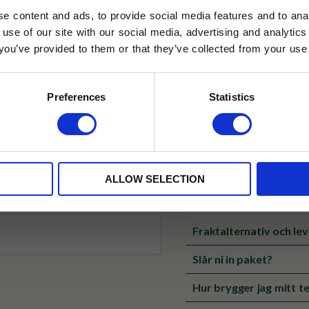
e content and ads, to provide social media features and to anal
✓ Betala direkt eller inom 
 use of our site with our social media, advertising and analyt
t you’ve provided to them or that they’ve collected from your use 
lkor.
Läs mer
✓ Gratis teprov i varje best
STRERA
Visa alla produkter från Selec
Preferences
Statistics
husetjava.se. Rabatten fungerar endast
Produktinformation
neras med andra erbjudanden.
50 st/förpackning
ALLOW SELECTION
Komposterbar påse.
Fraktalternativ och le
Slår ni in paket?
Hur brygger jag mitt te