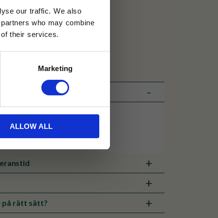
yse our traffic. We also
30 dagar
ics partners who may combine
of their services.
ällning
ted by Tehuset Java
Marketing
ALLOW ALL
veranstid
 på rätt sätt?