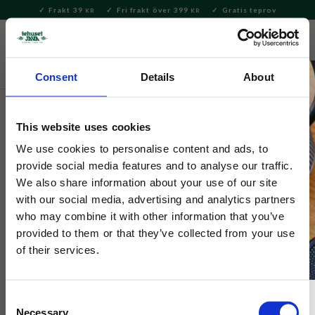
Frakt 39
Fri frakt över 399
Gratis teprov
KR
KR
Meny
FAVORITE
KUNDV
close
Consent
Details
About
Hem & Inredningsdetaljer
Inredning & Dekoration
Doftljus & Diffusers
This website uses cookies
Snobben
We use cookies to personalise content and ads, to
Doftljus Posy
provide social media features and to analyse our traffic.
We also share information about your use of our site
with our social media, advertising and analytics partners
Doftljus med motiv på woodstock och sin blomma, med doft
who may combine it with other information that you’ve
av viol och tusensköna.
provided to them or that they’ve collected from your use
of their services.
Consent
Necessary