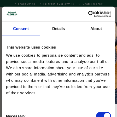
Frakt 39
Fri frakt över 399
Gratis teprov
KR
KR
Meny
FAVORITE
KUNDV
close
Consent
Details
About
Te
Löste
Svart te
Svart te – smaksatt
This website uses cookies
Tehuset Java
Dansk Earl Grey svart te med
We use cookies to personalise content and ads, to
provide social media features and to analyse our traffic.
kvitten/apelsin
We also share information about your use of our site
with our social media, advertising and analytics partners
who may combine it with other information that you’ve
Earl Grey smaksatt med kvittenäpplen och lite apelsin. Krämig
och fruktig variant inspirerad av landet i söder!
provided to them or that they’ve collected from your use
of their services.
Consent
Necessary