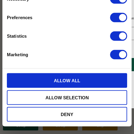
Selection
Prenumerera på vårt nyhetsbrev
Preferences
Få 10% rabatt på ditt första köp på nätet och ta del av erbjudanden året o
Statistics
Jag samtycker till Tehuset Javas villkor.
Läs mer
Marketing
REGISTRERA
* Rabatten gäller endast online på Tehusetjava.se. Rabatten fungerar endast på
ALLOW ALL
ordinarie priser och kan ej kombineras med andra erbjudanden.
ALLOW SELECTION
DENY
Vikt :
100g
100g
250g
1kg