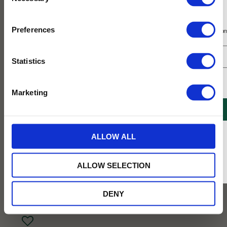
Selection
Prenumerera på vårt nyhetsbrev
Preferences
Få 10% rabatt på ditt första köp på nätet och ta del av erbjudanden året o
Statistics
Jag samtycker till Tehuset Javas villkor.
Läs mer
Marketing
REGISTRERA
* Rabatten gäller endast online på Tehusetjava.se. Rabatten fungerar endast på
ALLOW ALL
ordinarie priser och kan ej kombineras med andra erbjudanden.
369
ALLOW SELECTION
KR
DENY
BEVAKA
Lägg till i favoriter