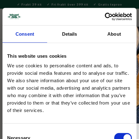
Frakt 39
Fri frakt över 399
Gratis teprov
KR
KR
Meny
FAVORITE
KUNDV
close
Consent
Details
About
Säsong
Jul
Julpynt
This website uses cookies
Selected by Tehuset Java
Cult Tomten & Vännerna 20cm
We use cookies to personalise content and ads, to
provide social media features and to analyse our traffic.
We also share information about your use of our site
En 20 cm hög porslinstomte som tillsammans med sin skogsvän
with our social media, advertising and analytics partners
plockar lingon. En magisk juldetalj för hemmet!
who may combine it with other information that you’ve
provided to them or that they’ve collected from your use
of their services.
Consent
Necessary