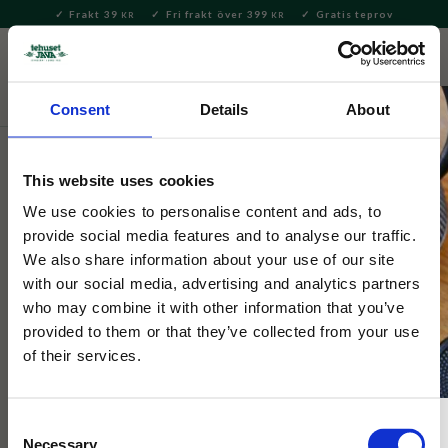
Frakt 39
Fri frakt över 399
Gratis teprov
KR
KR
Meny
FAVORITE
KUNDV
close
Consent
Details
About
Bryggning & Tillbehör
Brygga kaffe
Pour-over och
filterhållare
This website uses cookies
Selected by Tehuset Java
We use cookies to personalise content and ads, to
Coffee Filter Clear 4 Cups
provide social media features and to analyse our traffic.
We also share information about your use of our site
with our social media, advertising and analytics partners
Kaffefilter i hårdplast.
who may combine it with other information that you’ve
provided to them or that they’ve collected from your use
of their services.
Consent
Necessary