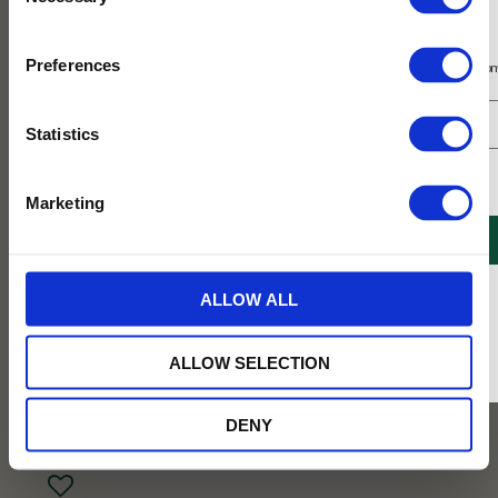
Selection
Prenumerera på vårt nyhetsbrev
Preferences
Få 10% rabatt på ditt första köp på nätet och ta del av erbjudanden året o
Statistics
Jag samtycker till Tehuset Javas villkor.
Läs mer
Marketing
REGISTRERA
* Rabatten gäller endast online på Tehusetjava.se. Rabatten fungerar endast på
ALLOW ALL
ordinarie priser och kan ej kombineras med andra erbjudanden.
ALLOW SELECTION
89
KR
DENY
BEVAKA
Lägg till i favoriter