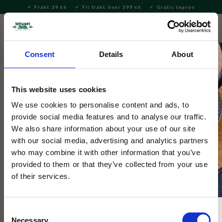
Frakt 39
Fri frakt över 399
Gratis teprov
KR
KR
Meny
FAVORITE
KUNDV
close
Consent
Details
About
Nyheter
This website uses cookies
Dunoon
Cairngorm Pawtrait Gallery Dog
We use cookies to personalise content and ads, to
provide social media features and to analyse our traffic.
We also share information about your use of our site
En kvalitetsmugg i fint benporslin med hundmotiv
with our social media, advertising and analytics partners
rekonstruerade i kända målningar.
who may combine it with other information that you’ve
provided to them or that they’ve collected from your use
of their services.
PERSONALEN TIPSAR
Consent
Necessary