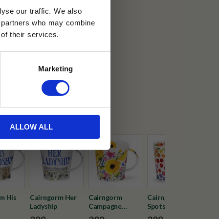
yse our traffic. We also
ics partners who may combine
of their services.
30 dagar
Marketing
ällning
on
ALLOW ALL
m His
Cairngorm Her
Cairngorm
Cairngorm Hot
Cai
Ladyship
Campagne
Spots
Bird
Sunflower