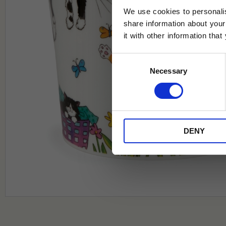
We use cookies to personalis
share information about your
it with other information tha
Jag samtycker till Tehuset Javas vil
Consent
REGI
Necessary
Selection
* Rabatten gäller endast online på Te
på ordinarie priser och kan ej kombi
DENY