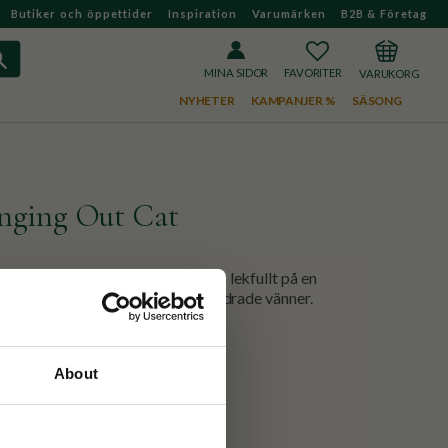
Butiker och öppettider
Inspiration
Varumärken
B2B & Företag
FAVORITER
KUNDVAGN
MINA SIDOR
NYHETER
KAMPANJER %
SÄSONG
nging Out Cat
porslin. Dessa glada katter hänger lekfullt på en
trumpor och sina kvittrande befjädrade vänner.
About