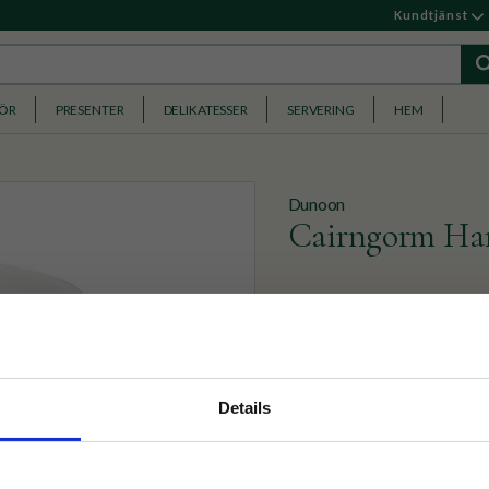
Kundtjänst
HÖR
PRESENTER
DELIKATESSER
SERVERING
HEM
Dunoon
Cairngorm Ha
En kvalitetsmugg i fint ben
tvättlina med flerfärgade s
389
KR
nyhetsbrev
Details
p på nätet och ta del av
BEVAKA
Lägg till i favoriter