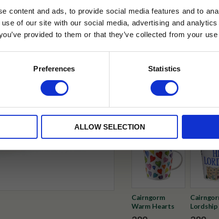
e content and ads, to provide social media features and to anal
Tillfälligt slut online
 use of our site with our social media, advertising and analyt
t you’ve provided to them or that they’ve collected from your use 
lkor.
Läs mer
✓ Fri frakt över 399 kr
✓ Betala direkt eller inom 
STRERA
Preferences
Statistics
husetjava.se. Rabatten fungerar endast
✓ Gratis teprov i varje best
neras med andra erbjudanden.
Visa alla produkter från Duno
ALLOW SELECTION
Cairngorm
Cairngor
Warm Hearts
Lordship