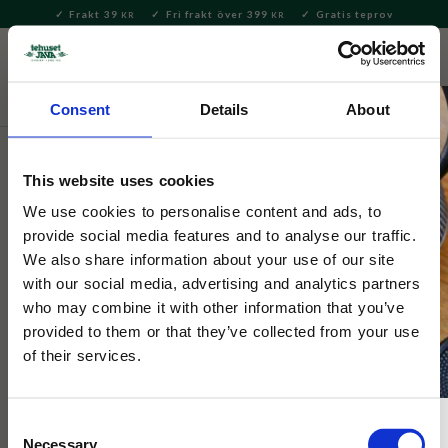
Frakt 39
Fri frakt över 399
Gratis teprov
KR
KR
Meny
FAVORITE
KUNDV
close
Consent
Details
About
Nyheter
This website uses cookies
Dunoon
Cairngorm Beautiful Blooms
We use cookies to personalise content and ads, to
provide social media features and to analyse our traffic.
Daisies
We also share information about your use of our site
with our social media, advertising and analytics partners
who may combine it with other information that you’ve
En kvalitetsmugg i fint benporslin med prästkragar.
provided to them or that they’ve collected from your use
of their services.
NYHET
Consent
Necessary