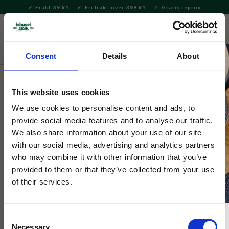
Frakt 39
Fri frakt över 399
Gratis teprov
KR
KR
Meny
FAVORITE
KUNDV
close
Consent
Details
About
Servering & Dukning
Muggar & Koppar
Dunoon muggar
This website uses cookies
Dunoon
Bute Wild Flowers Harebell
We use cookies to personalise content and ads, to
provide social media features and to analyse our traffic.
We also share information about your use of our site
En kvalitetsmugg i fint benporslin med vackra färgglada
with our social media, advertising and analytics partners
blommor.
who may combine it with other information that you’ve
provided to them or that they’ve collected from your use
of their services.
Consent
Necessary