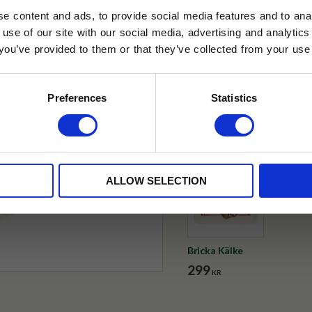
e content and ads, to provide social media features and to anal
✓ Fri frakt över 399 kr
 use of our site with our social media, advertising and analyt
✓ Betala direkt eller inom 
t you’ve provided to them or that they’ve collected from your use 
lkor.
Läs mer
STRERA
✓ Gratis teprov i varje best
Preferences
Statistics
Visa alla produkter från Selec
husetjava.se. Rabatten fungerar endast
neras med andra erbjudanden.
ALLOW SELECTION
Bricka Kälke
299
KR