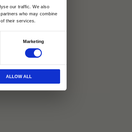
yse our traffic. We also
ics partners who may combine
30 dagar
of their services.
ällning
Marketing
ted by Tehuset Java
ALLOW ALL