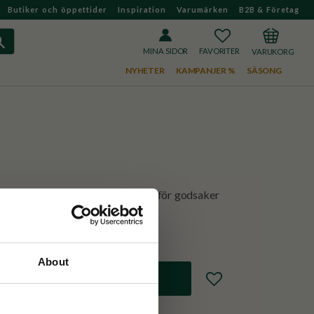
Butiker och öppettider
Inspiration
Varumärken
B2B & Företag
FAVORITER
KUNDVAGN
MINA SIDOR
NYHETER
KAMPANJER %
SÄSONG
 med flicka och snöboll. Perfekt för godsaker
About
Lägg till i favoriter