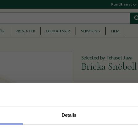
Kundtjänst
HÖR
PRESENTER
DELIKATESSER
SERVERING
HEM
Selected by Tehuset Java
Bricka Snöboll
Rund Jenny Nyström-bricka
och glögg!
299
KR
nyhetsbrev
Details
p på nätet och ta del av