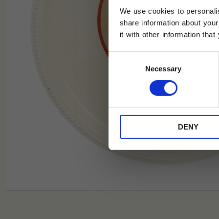
We use cookies to personalis
share information about your
it with other information tha
Jag samtycker till Tehuset Javas vil
Consent
REGI
Necessary
Selection
* Rabatten gäller endast online på Te
på ordinarie priser och kan ej kombi
DENY