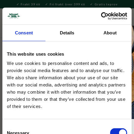
Frakt 39
Fri frakt över 399
Gratis teprov
KR
KR
Meny
FAVORITE
KUNDV
close
Consent
Details
About
Bryggning & Tillbehör
Brygga kaffe
Kaffebryggare och -
pressar
This website uses cookies
Bodum
We use cookies to personalise content and ads, to
Bodum Chambord 8-Kopp 1L
provide social media features and to analyse our traffic.
We also share information about your use of our site
Krom
with our social media, advertising and analytics partners
who may combine it with other information that you’ve
provided to them or that they’ve collected from your use
Bodums tidlösa kaffepress. Kannan kallas bistrobryggare då
den användes flitigt på Franska Bistro-restauranger förr.
of their services.
Consent
Necessary