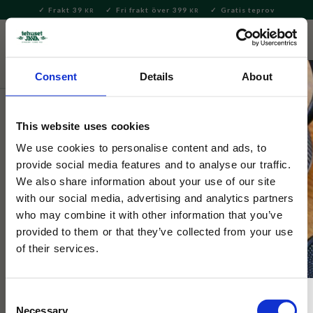
Frakt 39
Fri frakt över 399
Gratis teprov
KR
KR
Meny
FAVORITE
KUNDV
close
Consent
Details
About
Bryggning & Tillbehör
Brygga kaffe
Kaffebryggare och -
pressar
This website uses cookies
Bialetti
We use cookies to personalise content and ads, to
Bialetti Moccakanna Venus 4 kopp
provide social media features and to analyse our traffic.
We also share information about your use of our site
with our social media, advertising and analytics partners
En mycket funktionell, enkel och stilig bryggare med en
who may combine it with other information that you’ve
spillsäker pip. Tillverkad i rostfritt stål vilket gör den lämplig
provided to them or that they’ve collected from your use
för alla sorters spisar.
of their services.
33
%
Consent
Necessary