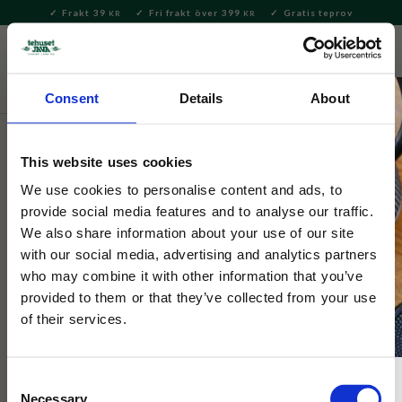
Frakt 39
Fri frakt över 399
Gratis teprov
KR
KR
Meny
FAVORITE
KUNDV
close
Consent
Details
About
Servering & Dukning
Muggar & Koppar
Dunoon muggar
This website uses cookies
Dunoon
Benmore Sunflower
We use cookies to personalise content and ads, to
provide social media features and to analyse our traffic.
We also share information about your use of our site
En kvalitetsmugg från brittiska Dunoon i modellen Benmore,
with our social media, advertising and analytics partners
motiv på gula solrosor.
who may combine it with other information that you’ve
provided to them or that they’ve collected from your use
of their services.
Consent
Necessary