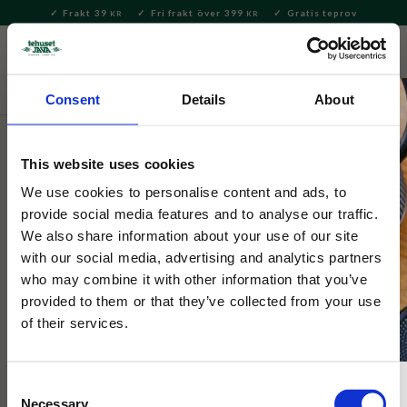
Frakt 39
Fri frakt över 399
Gratis teprov
KR
KR
Meny
FAVORITE
KUNDV
close
Consent
Details
About
Delikatesser
Kakor & Konfektyr
Choklad & Nougat
This website uses cookies
Selected by Tehuset Java
Benetto Dark Toasted Hazelnut
We use cookies to personalise content and ads, to
provide social media features and to analyse our traffic.
80g
We also share information about your use of our site
with our social media, advertising and analytics partners
who may combine it with other information that you’ve
Toasted Hazelnuts är en ekologisk Fairtrade-certifierad mörk
choklad med 60% kakao och en generös krispighet av rostade
provided to them or that they’ve collected from your use
hasselnötter.
of their services.
Consent
NYHET
Necessary