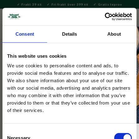
Frakt 39
Fri frakt över 399
Gratis teprov
KR
KR
Meny
FAVORITE
KUNDV
close
Consent
Details
About
Te
Tepåsar
Tepåsar svart te
This website uses cookies
Ahmad Tea
Ceylon Tepåsar
We use cookies to personalise content and ads, to
provide social media features and to analyse our traffic.
We also share information about your use of our site
Ceylon, Juvelen i Indiska oceanen, och Ceylons teer är rika och
with our social media, advertising and analytics partners
inbjudande på historia och kulturarv.
who may combine it with other information that you’ve
provided to them or that they’ve collected from your use
of their services.
Consent
Necessary