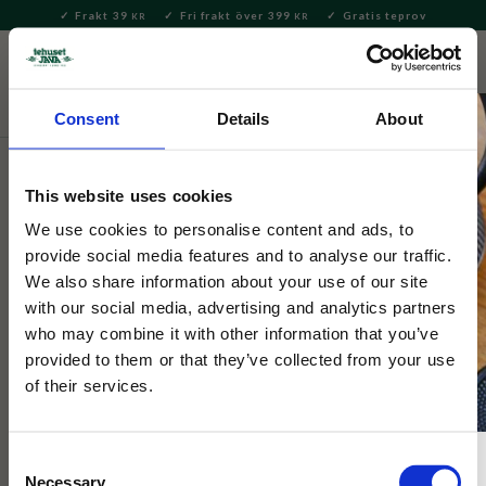
Frakt 39
Fri frakt över 399
Gratis teprov
KR
KR
Meny
FAVORITE
KUNDV
close
Consent
Details
About
Fortnum & Mason
This website uses cookies
Tea Lovers Tekalender
We use cookies to personalise content and ads, to
provide social media features and to analyse our traffic.
Exklusivt hos Tehuset Java: Räkna ner till jul i sann Fortnum &
We also share information about your use of our site
Mason stil med Tea Lovers Tekalender. Njut av ett nytt te varje
with our social media, advertising and analytics partners
dag fram till jul.
who may combine it with other information that you’ve
provided to them or that they’ve collected from your use
of their services.
Consent
Necessary