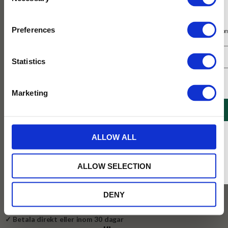
Selection
Prenumerera på vårt nyhetsbrev
SLUTSÅLD
Preferences
Få 10% rabatt på ditt första köp på nätet och ta del av erbjudanden året o
Statistics
Jag samtycker till Tehuset Javas villkor.
Läs mer
Marketing
799
KR
REGISTRERA
* Rabatten gäller endast online på Tehusetjava.se. Rabatten fungerar endast på
BEVAKA
ALLOW ALL
ordinarie priser och kan ej kombineras med andra erbjudanden.
Lägg till i favoriter
ALLOW SELECTION
Slutsåld
DENY
✓ Fri frakt över 399 kr
✓ Betala direkt eller inom 30 dagar