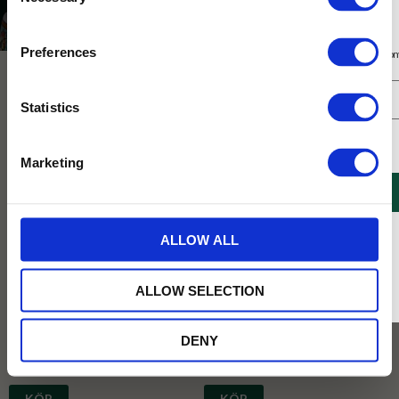
Selection
Varumärken
Dunoon
Prenumerera på vårt nyhetsbrev
Preferences
Få 10% rabatt på ditt första köp på nätet och ta del av erbjudanden året o
Statistics
Jag samtycker till Tehuset Javas villkor.
Läs mer
Marketing
REGISTRERA
* Rabatten gäller endast online på Tehusetjava.se. Rabatten fungerar endast på
ALLOW ALL
ordinarie priser och kan ej kombineras med andra erbjudanden.
Glencoe The World Of Tea
Skye Wild Blackberries
Njut av en kopp rykande hett te
Dröm dig bort till sommaren. Vilda
ALLOW SELECTION
samtidigt som du lär dig mer om teets
björnbärssnår och gröna ängar pryder
underbara värld!
denna vackra mugg från Dunoon.
DENY
399
479
KR
KR
KÖP
KÖP