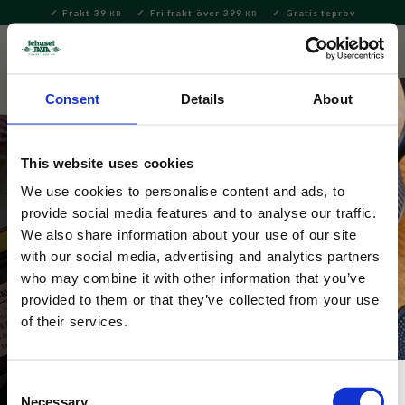
Frakt 39
Fri frakt över 399
Gratis teprov
KR
KR
Meny
FAVORITE
KUNDV
close
Consent
Details
About
This website uses cookies
We use cookies to personalise content and ads, to
Dunoon:s vackra muggar av
provide social media features and to analyse our traffic.
We also share information about your use of our site
benporslin tillverkade i England
with our social media, advertising and analytics partners
who may combine it with other information that you’ve
Den tunna kanten gör dessa muggar optimala att 
provided to them or that they’ve collected from your use
dricka te eller kaffe ur, samtidigt som de är slitstarka 
of their services.
och tål diskmaskin. Många modeller och motiv.
Consent
Necessary